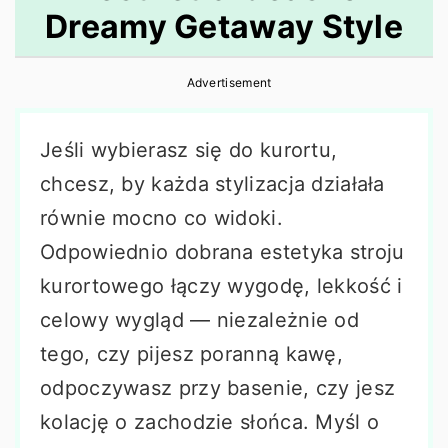
Dreamy Getaway Style
r
o
r
y
n
y
Advertisement
n
t
s
a
e
i
Jeśli wybierasz się do kurortu,
v
n
d
chcesz, by każda stylizacja działała
i
t
e
równie mocno co widoki.
g
b
Odpowiednio dobrana estetyka stroju
a
a
kurortowego łączy wygodę, lekkość i
t
r
celowy wygląd — niezależnie od
i
tego, czy pijesz poranną kawę,
o
odpoczywasz przy basenie, czy jesz
n
kolację o zachodzie słońca. Myśl o